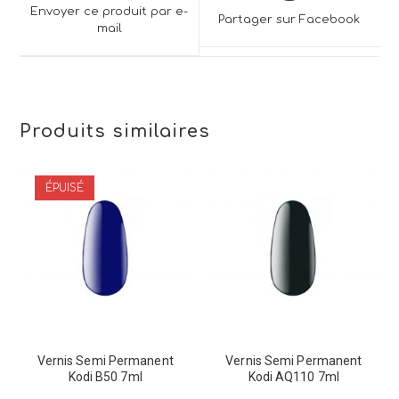
a
a
Envoyer ce produit par e-
Partager sur Facebook
new
mail
new
window
window
Produits similaires
ÉPUISÉ
Vernis Semi Permanent
Vernis Semi Permanent
Kodi B50 7ml
Kodi AQ110 7ml