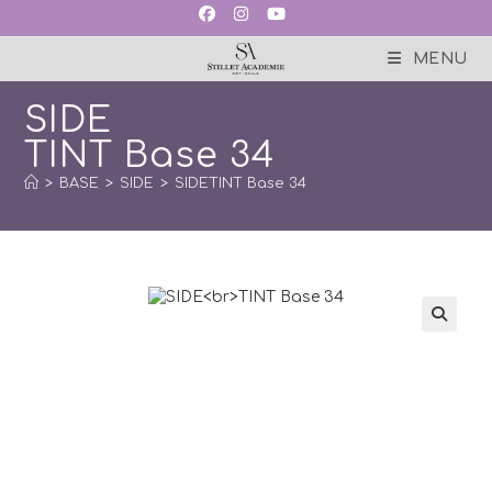
Skip
to
content
MENU
SIDE
TINT Base 34
>
BASE
>
SIDE
>
SIDETINT Base 34