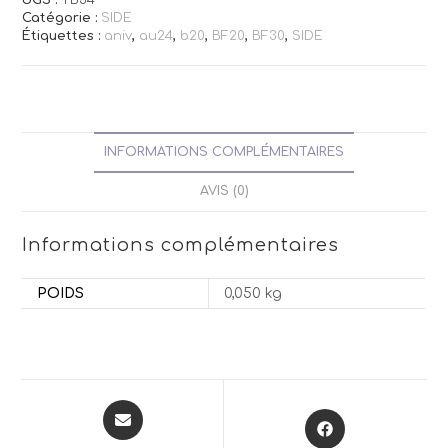
Catégorie :
SIDE
Étiquettes :
aniv
,
au24
,
b20
,
BF20
,
BF30
,
SIDE
INFORMATIONS COMPLÉMENTAIRES
AVIS (0)
Informations complémentaires
POIDS
0,050 kg
Opens
Opens
in
in