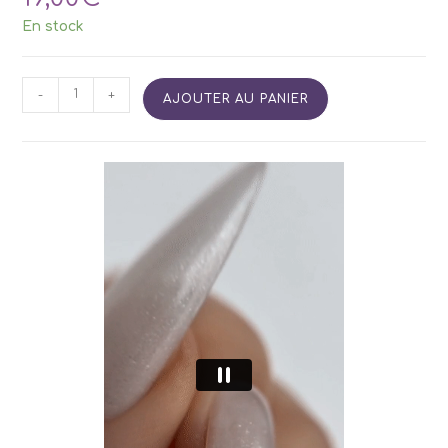
En stock
quantité
-
+
AJOUTER AU PANIER
de
SIDETINT
Base
34