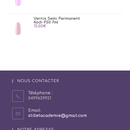
Vernis Semi Permanent
Kodi P50 7ml
13,50
€
NOUS CONTACTER
Téléphone :
0499639921
Email:
S’ouvre
stilletacademie@gmail.com
dans
votre
NOTRE ADRESSE