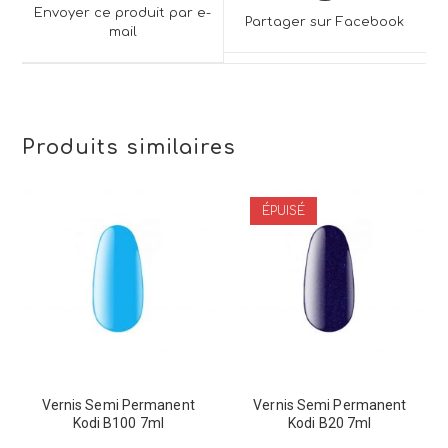
a
a
Envoyer ce produit par e-
Partager sur Facebook
new
mail
new
window
window
Produits similaires
ÉPUISÉ
Vernis Semi Permanent
Vernis Semi Permanent
Kodi B100 7ml
Kodi B20 7ml