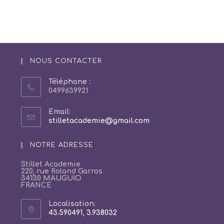
NOUS CONTACTER
Téléphone :
0499639921
Email:
S’ouvre
stilletacademie@gmail.com
dans
votre
NOTRE ADRESSE
application
Stillet Academie
220, rue Roland Garros
34130 MAUGUIO
FRANCE
Localisation:
43.590491, 3.938032
S’ouvre