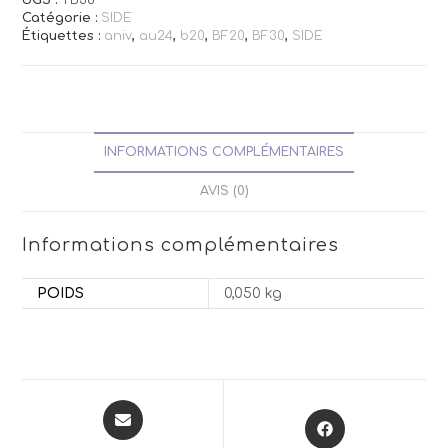
Catégorie :
SIDE
Étiquettes :
aniv
,
au24
,
b20
,
BF20
,
BF30
,
SIDE
INFORMATIONS COMPLÉMENTAIRES
AVIS (0)
Informations complémentaires
POIDS
0,050 kg
Opens
Opens
in
in