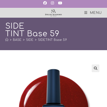
Skip
to
content
MENU
SIDE
TINT Base 59
>
BASE
>
SIDE
>
SIDETINT Base 59