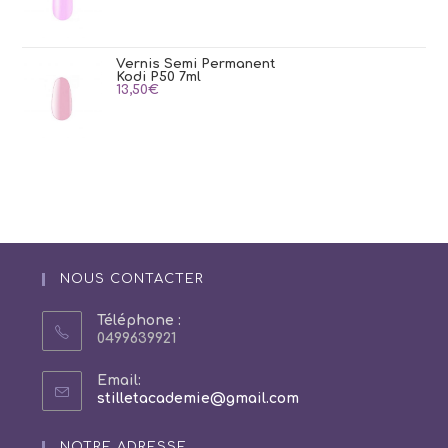
Vernis Semi Permanent
Kodi P50 7ml
13,50
€
NOUS CONTACTER
Téléphone :
0499639921
Email:
S’ouvre
stilletacademie@gmail.com
dans
votre
NOTRE ADRESSE