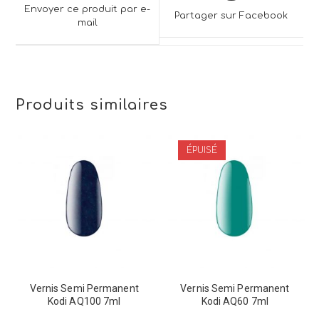
a
a
Envoyer ce produit par e-
Partager sur Facebook
new
mail
new
window
window
Produits similaires
ÉPUISÉ
Vernis Semi Permanent
Vernis Semi Permanent
Kodi AQ100 7ml
Kodi AQ60 7ml