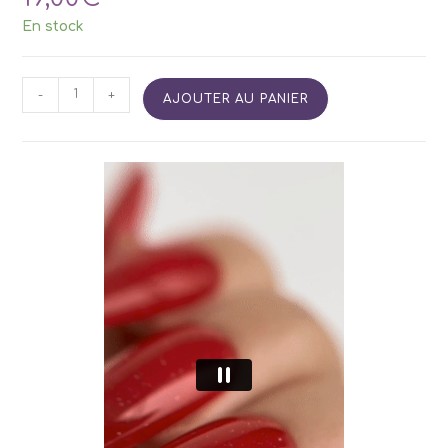
En stock
quantité
-
+
AJOUTER AU PANIER
de
SIDETINT
Base
59