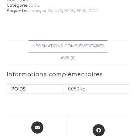
Catégorie :
SIDE
Étiquettes :
aniv
,
au24
,
b20
,
BF20
,
BF30
,
SIDE
INFORMATIONS COMPLÉMENTAIRES
AVIS (0)
Informations complémentaires
POIDS
0,050 kg
Opens
Opens
in
in