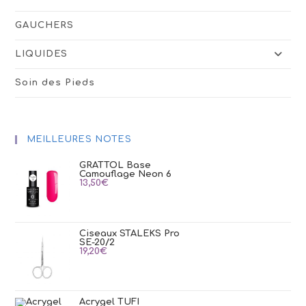
GAUCHERS
LIQUIDES
Soin des Pieds
MEILLEURES NOTES
GRATTOL Base
Camouflage Neon 6
13,50
€
Ciseaux STALEKS Pro
SE-20/2
19,20
€
Acrygel TUFI