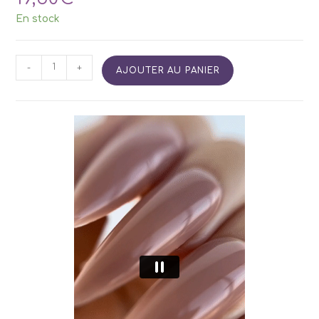
En stock
quantité
-
+
AJOUTER AU PANIER
de
Smart
PolyGel
SIDE
05