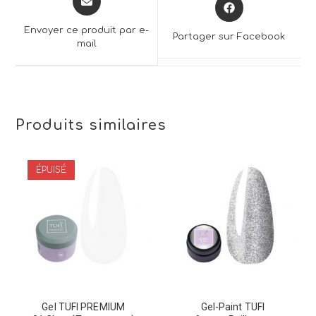
Opens
in
in
a
a
Envoyer ce produit par e-
Partager sur Facebook
new
mail
new
window
window
Produits similaires
ÉPUISÉ
Gel TUFI PREMIUM
Gel-Paint TUFI