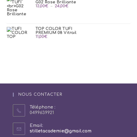
G02 Rose Brilliante
Plage
13,00
€
–
24,00
€
de
prix :
13,00€
à
24,00€
TOP COLOR TUFI
PREMIUM 08 Vitrail
11,00
€
NOUS CONTACTER
Téléphone :
0499639921
Email:
S’ouvre
stilletacademie@gmail.com
dans