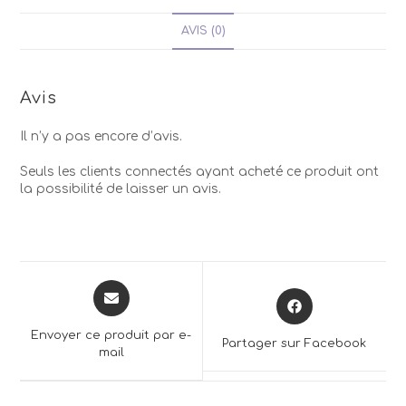
AVIS (0)
Avis
Il n’y a pas encore d’avis.
Seuls les clients connectés ayant acheté ce produit ont
la possibilité de laisser un avis.
Opens
Opens
in
in
a
a
Envoyer ce produit par e-
Partager sur Facebook
new
mail
new
window
window