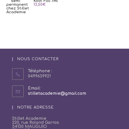
Kodi P50 7ml
13,50
€
NOUS CONTACTER
Téléphone :
0499639921
Email:
S’ouvre
stilletacademie@gmail.com
dans
votre
NOTRE ADRESSE
application
Stillet Academie
220, rue Roland Garros
34130 MAUGUIO