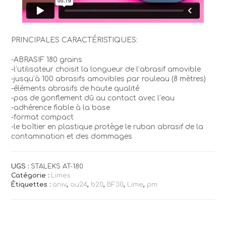
PRINCIPALES CARACTÉRISTIQUES:
-ABRASIF 180 grains
-l’utilisateur choisit la longueur de l’abrasif amovible
-jusqu’à 100 abrasifs amovibles par rouleau (8 mètres)
-éléments abrasifs de haute qualité
-pas de gonflement dû au contact avec l’eau
-adhérence fiable à la base
-format compact
-le boîtier en plastique protège le ruban abrasif de la
contamination et des dommages
UGS :
STALEKS AT-180
Catégorie :
Limes
Étiquettes :
aniv
,
au24
,
b20
,
BF30
,
Lime
,
pm