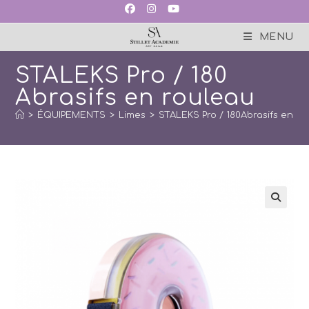
Skip
to
content
MENU
STALEKS Pro / 180
Abrasifs en rouleau
>
ÉQUIPEMENTS
>
Limes
>
STALEKS Pro / 180Abrasifs en r
🔍