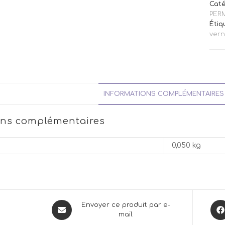
Caté
PER
Étiq
vern
INFORMATIONS COMPLÉMENTAIRES
ons complémentaires
0,050 kg
Opens
Ope
Envoyer ce produit par e-
mail
in
in