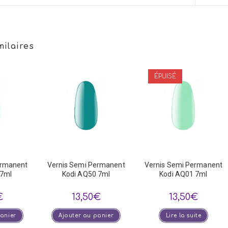
a
a
new
new
window
win
milaires
ÉPUISÉ
ermanent
Vernis Semi Permanent
Vernis Semi Permanent
 7ml
Kodi AQ50 7ml
Kodi AQ01 7ml
€
13,50
€
13,50
€
panier
Ajouter au panier
Lire la suite