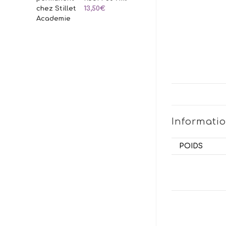
13,50
€
Informati
POIDS