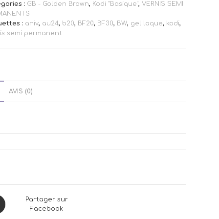
gories :
GB - Golden Brown
,
Kodi "Basique"
,
VERNIS SEMI
MANENTS
uettes :
aniv
,
au24
,
b20
,
BF20
,
BF30
,
BW
,
gel laque
,
kodi
,
is semi permanent
AVIS (0)
ns
Partager sur
Facebook