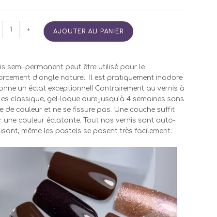
tité
+
AJOUTER AU PANIER
is
i
is semi-permanent peut être utilisé pour le
manent
orcement d’ongle naturel. Il est pratiquement inodore
onne un éclat exceptionnel! Contrairement au vernis à
9
es classique, gel-laque dure jusqu’à 4 semaines sans
e de couleur et ne se fissure pas. Une couche suffit
 une couleur éclatante. Tout nos vernis sont auto-
isant, même les pastels se posent très facilement.