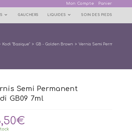
Mon Compte
Panier
S
GAUCHERS
LIQUIDES
SOIN DES PIEDS
>
Kodi "Basique"
>
GB - Golden Brown
>
Vernis Semi Permanent Ko
rnis Semi Permanent
di GB09 7ml
3,50
€
tock