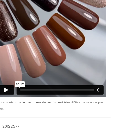
non contractuelle: La couleur de vernis peut être différente selon le produit
né.
:
20122577