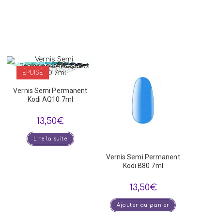
dow
ÉPUISÉ
Vernis Semi Permanent
Kodi AQ10 7ml
13,50
€
Lire la suite
Vernis Semi Permanent
Kodi B80 7ml
13,50
€
Ajouter au panier