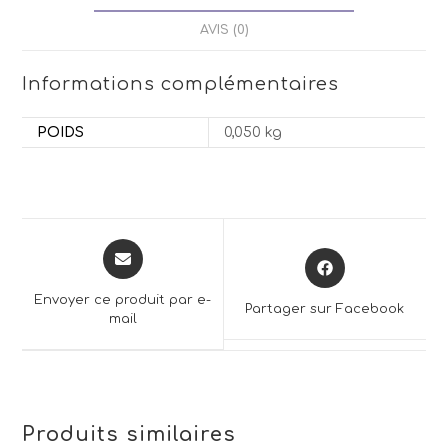
AVIS (0)
Informations complémentaires
POIDS
0,050 kg
Opens
Opens
in
in
a
a
Envoyer ce produit par e-
Partager sur Facebook
new
mail
new
window
window
Produits similaires