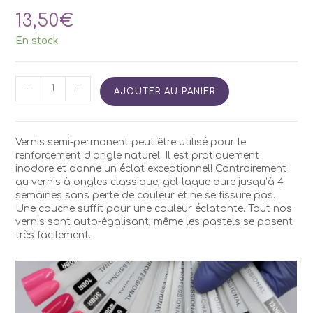
13,50
€
En stock
quantité
-
+
AJOUTER AU PANIER
de
Vernis
Semi
Permanent
Vernis semi-permanent peut être utilisé pour le
Kodi
renforcement d’ongle naturel. Il est pratiquement
BR130
inodore et donne un éclat exceptionnel! Contrairement
7ml
au vernis à ongles classique, gel-laque dure jusqu’à 4
semaines sans perte de couleur et ne se fissure pas.
Une couche suffit pour une couleur éclatante. Tout nos
vernis sont auto-égalisant, même les pastels se posent
très facilement.