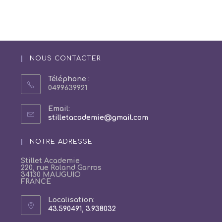
NOUS CONTACTER
Téléphone :
0499639921
Email:
S’ouvre
stilletacademie@gmail.com
dans
votre
NOTRE ADRESSE
application
Stillet Academie
220, rue Roland Garros
34130 MAUGUIO
FRANCE
Localisation:
43.590491, 3.938032
S’ouvre