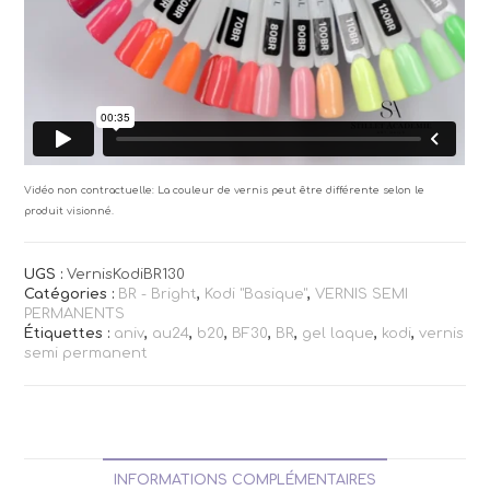
Vidéo non contractuelle: La couleur de vernis peut être différente selon le
produit visionné.
UGS :
VernisKodiBR130
Catégories :
BR - Bright
,
Kodi "Basique"
,
VERNIS SEMI
PERMANENTS
Étiquettes :
aniv
,
au24
,
b20
,
BF30
,
BR
,
gel laque
,
kodi
,
vernis
semi permanent
INFORMATIONS COMPLÉMENTAIRES