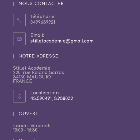
NOUS CONTACTER
Téléphone :
0499639921
Email:
S’ouvre
stilletacademie@gmail.com
dans
votre
NOTRE ADRESSE
application
Stillet Academie
220, rue Roland Garros
34130 MAUGUIO
FRANCE
Localisation:
43.590491, 3.938032
S’ouvre
dans
un
OUVERT
nouvel
onglet
Lundi – Vendredi
10:00 – 16:30