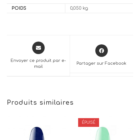
POIDS
0,050 kg
Opens
Opens
in
in
a
a
Envoyer ce produit par e-
Partager sur Facebook
new
mail
new
window
window
Produits similaires
ÉPUISÉ