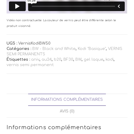
Vidéo non contractuelle: La couleur de vernis peut être différente selon le
produit visionné.
UGS :
VernisKodiBW50
Catégories :
BW - Black and White
,
Kodi "Basique"
,
VERNIS
SEMI PERMANENTS
Étiquettes :
aniv
,
au24
,
b20
,
BF30
,
BW
,
gel laque
,
kodi
,
vernis semi permanent
INFORMATIONS COMPLÉMENTAIRES
AVIS (0)
Informations complémentaires