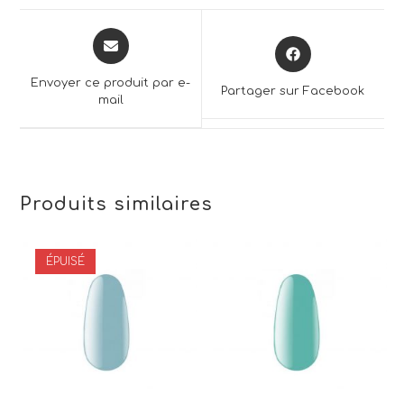
Opens
Opens
in
in
a
a
Envoyer ce produit par e-
Partager sur Facebook
new
mail
new
window
window
Produits similaires
ÉPUISÉ