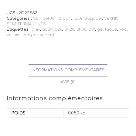
UGS :
20122553
Catégories :
GB - Golden Brown
,
Kodi "Basique"
,
VERNIS
SEMI PERMANENTS
Étiquettes :
aniv
,
au24
,
b20
,
BF20
,
BF30
,
BW
,
gel laque
,
kodi
,
vernis semi permanent
INFORMATIONS COMPLÉMENTAIRES
AVIS (0)
Informations complémentaires
POIDS
0,050 kg