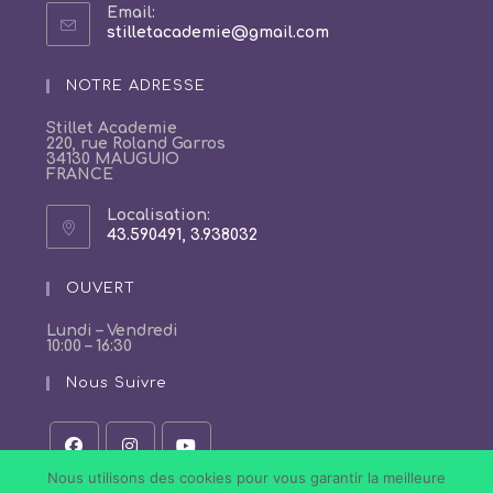
Email:
S’ouvre
stilletacademie@gmail.com
dans
votre
NOTRE ADRESSE
application
Stillet Academie
220, rue Roland Garros
34130 MAUGUIO
FRANCE
Localisation:
43.590491, 3.938032
S’ouvre
dans
un
OUVERT
nouvel
onglet
Lundi – Vendredi
10:00 – 16:30
Nous Suivre
S’ouvre
S’ouvre
S’ouvre
Nous utilisons des cookies pour vous garantir la meilleure
dans
dans
dans