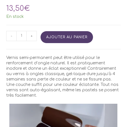
13,50
€
En stock
quantité
-
+
AJOUTER AU PANIER
de
Vernis
Semi
Permanent
Vernis semi-permanent peut être utilisé pour le
Kodi
renforcement d’ongle naturel. Il est pratiquement
GB07
inodore et donne un éclat exceptionnel! Contrairement
7ml
au vernis à ongles classique, gel-laque dure jusqu’à 4
semaines sans perte de couleur et ne se fissure pas.
Une couche suffit pour une couleur éclatante. Tout nos
vernis sont auto-égalisant, même les pastels se posent
très facilement.