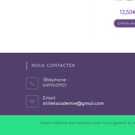
13,50
Lire la su
NOUS CONTACTER
Téléphone :
0499639921
Email:
S’ouvre
stilletacademie@gmail.com
dans
votre
application
Nous utilisons des cookies pour vous garantir la m