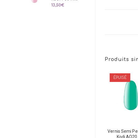
13,50
€
Produits si
ÉPUISÉ
Vernis Semi P
Kodi AQ20