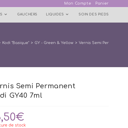
Mon Compte
Panier
S
GAUCHERS
LIQUIDES
SOIN DES PIEDS
>
Kodi "Basique"
>
GY - Green & Yellow
>
Vernis Semi Permanent K
rnis Semi Permanent
di GY40 7ml
3,50
€
ure de stock