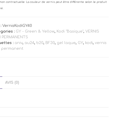
non contractuelle: La couleur de vernis peut être différente selon le produit
né.
:
VernisKodiGY40
gories :
GY - Green & Yellow
,
Kodi "Basique"
,
VERNIS
I PERMANENTS
uettes :
aniv
,
au24
,
b20
,
BF30
,
gel laque
,
GY
,
kodi
,
vernis
i permanent
AVIS (0)