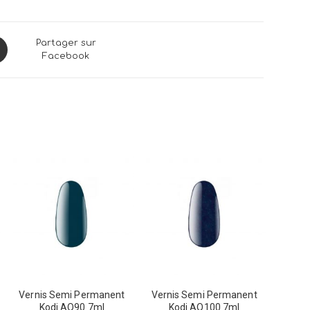
ns
Partager sur
Facebook
dow
Vernis Semi Permanent
Vernis Semi Permanent
Kodi AQ90 7ml
Kodi AQ100 7ml