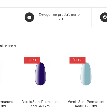
Opens
Ope
Envoyer ce produit par e-
mail
in
in
a
a
new
new
window
win
milaires
ÉPUISÉ
ÉPUISÉ
ermanent
Vernis Semi Permanent
Vernis Semi Permanent
 7ml
Kodi B40 7ml
Kodi B120 7ml