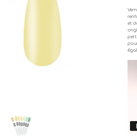
Vern
renf
et d
ongl
pert
pour
égal