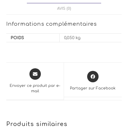
AVIS (0)
Informations complémentaires
POIDS
0,050 kg
Opens
Opens
in
in
a
a
Envoyer ce produit par e-
Partager sur Facebook
new
mail
new
window
window
Produits similaires