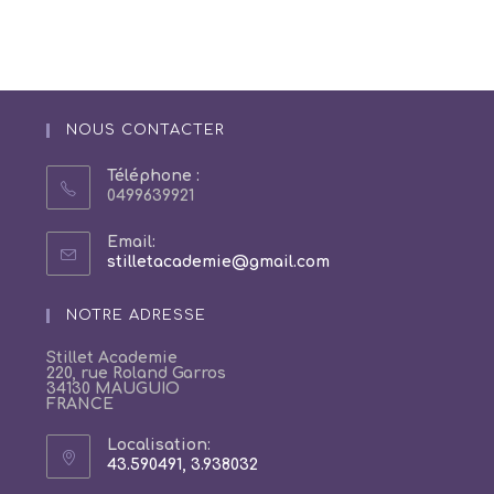
NOUS CONTACTER
Téléphone :
0499639921
Email:
S’ouvre
stilletacademie@gmail.com
dans
votre
NOTRE ADRESSE
application
Stillet Academie
220, rue Roland Garros
34130 MAUGUIO
FRANCE
Localisation:
43.590491, 3.938032
S’ouvre