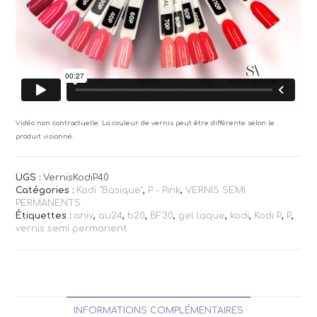
Vidéo non contractuelle: La couleur de vernis peut être différente selon le
produit visionné.
UGS :
VernisKodiP40
Catégories :
Kodi "Basique"
,
P - Pink
,
VERNIS SEMI
PERMANENTS
Étiquettes :
aniv
,
au24
,
b20
,
BF30
,
gel laque
,
kodi
,
Kodi P
,
P
,
vernis semi permanent
INFORMATIONS COMPLÉMENTAIRES