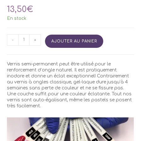
13,50
€
En stock
quantité
-
+
AJOUTER AU PANIER
de
Vernis
Semi
Permanent
Vernis semi-permanent peut être utilisé pour le
Kodi
renforcement d’ongle naturel. Il est pratiquement
P40
inodore et donne un éclat exceptionnel! Contrairement
7ml
au vernis à ongles classique, gel-laque dure jusqu’à 4
semaines sans perte de couleur et ne se fissure pas.
Une couche suffit pour une couleur éclatante. Tout nos
vernis sont auto-égalisant, même les pastels se posent
très facilement.