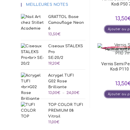
Kodi P50 
MEILLEURES NOTES
GRATTOL Base
13,50
Camouflage Neon
6
Ajouter au 
13,50
€
Ciseaux STALEKS
Pro
SE-20/2
Vernis Semi P
19,20
€
Kodi P110
Acrygel TUFI
G02 Rose
13,50
Brilliante
Plage
13,00
€
–
24,00
€
Ajouter au 
de
TOP COLOR TUFI
prix :
PREMIUM 08
13,00€
Vitrail
à
11,00
€
24,00€