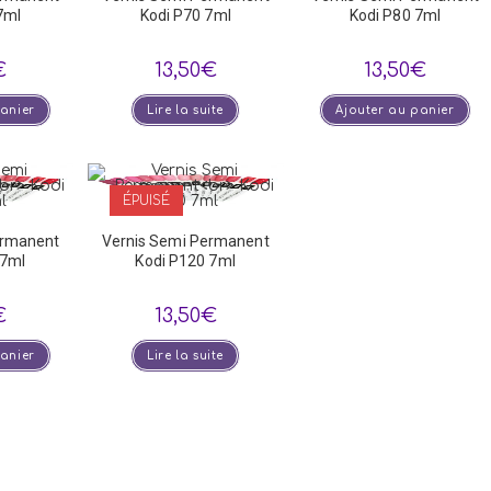
7ml
Kodi P70 7ml
Kodi P80 7ml
€
13,50
€
13,50
€
panier
Lire la suite
Ajouter au panier
ÉPUISÉ
ermanent
Vernis Semi Permanent
 7ml
Kodi P120 7ml
€
13,50
€
panier
Lire la suite