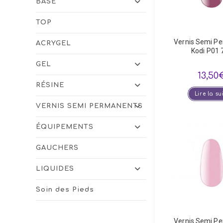
BASE
TOP
Vernis Semi P
ACRYGEL
Kodi P01 
GEL
13,50
RÉSINE
Lire la su
VERNIS SEMI PERMANENTS
ÉQUIPEMENTS
GAUCHERS
LIQUIDES
Soin des Pieds
Vernis Semi P