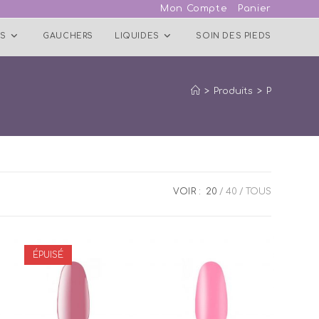
Mon Compte
Panier
S
GAUCHERS
LIQUIDES
SOIN DES PIEDS
>
Produits
>
P
VOIR :
20
40
TOUS
ÉPUISÉ