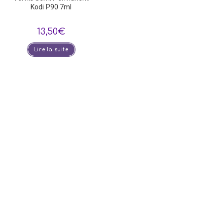
Kodi P90 7ml
13,50
€
Lire la suite