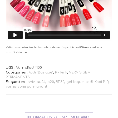
Vidéo non contractuelle: La couleur de vernis peut être différente selon le
produit visionné.
UGS :
VernisKodiP100
Catégories :
Kodi "Basique"
,
P - Pink
,
VERNIS SEMI
PERMANENTS
Étiquettes :
aniv
,
au24
,
b20
,
BF30
,
gel laque
,
kodi
,
Kodi P
,
P
,
vernis semi permanent
INFORMATIONS COMPLÉMENTAIRES