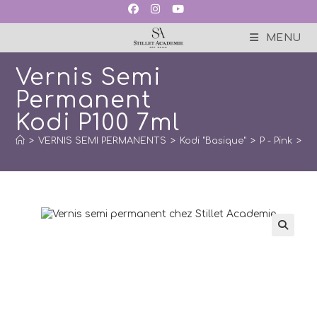
Skip
to
content
MENU
Vernis Semi
Permanent
Kodi P100 7ml
>
VERNIS SEMI PERMANENTS
>
Kodi "Basique"
>
P - Pink
>
Ve