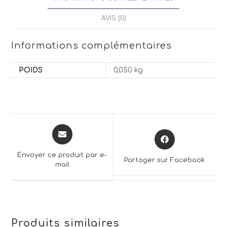
AVIS (0)
Informations complémentaires
POIDS
0,050 kg
Opens
Opens
in
in
a
a
Envoyer ce produit par e-
Partager sur Facebook
new
mail
new
window
window
Produits similaires