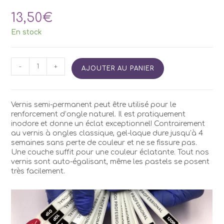
13,50
€
En stock
quantité
-
+
AJOUTER AU PANIER
de
Vernis
Semi
Permanent
Vernis semi-permanent peut être utilisé pour le
Kodi
renforcement d’ongle naturel. Il est pratiquement
P100
inodore et donne un éclat exceptionnel! Contrairement
7ml
au vernis à ongles classique, gel-laque dure jusqu’à 4
semaines sans perte de couleur et ne se fissure pas.
Une couche suffit pour une couleur éclatante. Tout nos
vernis sont auto-égalisant, même les pastels se posent
très facilement.