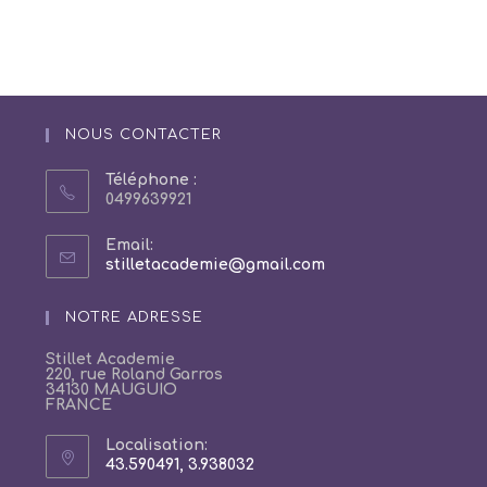
NOUS CONTACTER
Téléphone :
0499639921
Email:
S’ouvre
stilletacademie@gmail.com
dans
votre
NOTRE ADRESSE
application
Stillet Academie
220, rue Roland Garros
34130 MAUGUIO
FRANCE
Localisation:
43.590491, 3.938032
S’ouvre