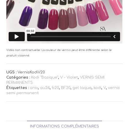
Vidéo non contractuelle: La couleur de vernis peut être différente selon le
produit visionné.
UGS :
VernisKodiV20
Catégories :
Kodi "Basique"
,
V - Violet
,
VERNIS SEMI
PERMANENTS
Étiquettes :
aniv
,
au24
,
b20
,
BF30
,
gel laque
,
kodi
,
V
,
vernis
semi permanent
INFORMATIONS COMPLÉMENTAIRES