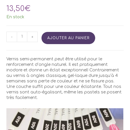
13,50
€
En stock
quantité
-
+
AJOUTER AU PANIER
de
Vernis
Semi
Permanent
Vernis semi-permanent peut être utilisé pour le
Kodi
renforcement d’ongle naturel. Il est pratiquement
V20
inodore et donne un éclat exceptionnel! Contrairement
7ml
au vernis à ongles classique, gel-laque dure jusqu’à 4
semaines sans perte de couleur et ne se fissure pas.
Une couche suffit pour une couleur éclatante. Tout nos
vernis sont auto-égalisant, même les pastels se posent
très facilement.