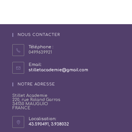
NOUS CONTACTER
Téléphone :
0499639921
Email:
S’ouvre
stilletacademie@gmail.com
dans
votre
NOTRE ADRESSE
application
Stillet Academie
220, rue Roland Garros
34130 MAUGUIO
FRANCE
Localisation:
43.590491, 3.938032
S’ouvre