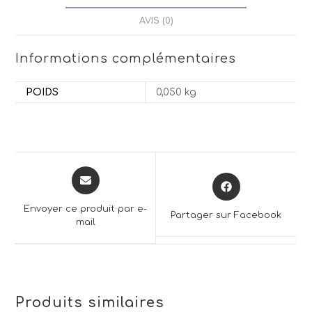
AVIS (0)
Informations complémentaires
POIDS
0,050 kg
Opens
Opens
in
in
a
a
Envoyer ce produit par e-
Partager sur Facebook
new
mail
new
window
window
Produits similaires