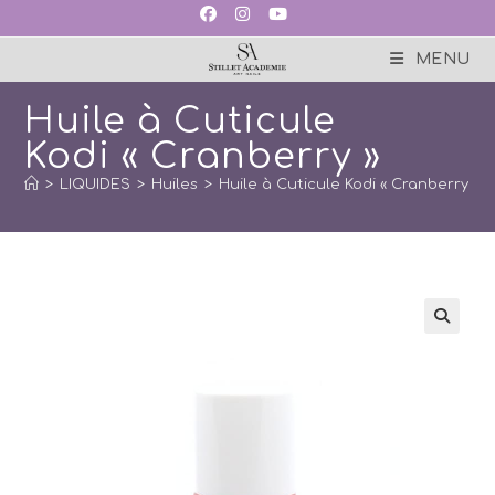
Skip
to
content
MENU
Huile à Cuticule
Kodi « Cranberry »
>
LIQUIDES
>
Huiles
>
Huile à Cuticule Kodi « Cranberry »