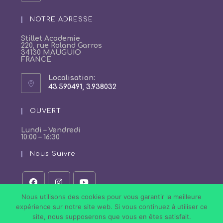
dans
votre
NOTRE ADRESSE
application
Stillet Academie
220, rue Roland Garros
34130 MAUGUIO
FRANCE
Localisation:
43.590491, 3.938032
S’ouvre
dans
un
OUVERT
nouvel
onglet
Lundi – Vendredi
10:00 – 16:30
Nous Suivre
S’ouvre
S’ouvre
S’ouvre
Nous utilisons des cookies pour vous garantir la meilleure
dans
dans
dans
expérience sur notre site web. Si vous continuez à utiliser ce
un
un
un
site, nous supposerons que vous en êtes satisfait.
nouvel
nouvel
nouvel