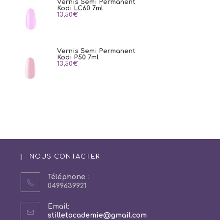
Vernis Semi Permanent
Kodi LC60 7ml
13,50
€
Vernis Semi Permanent
Kodi P50 7ml
13,50
€
NOUS CONTACTER
Téléphone :
0499639921
Email:
S’ouvre
stilletacademie@gmail.com