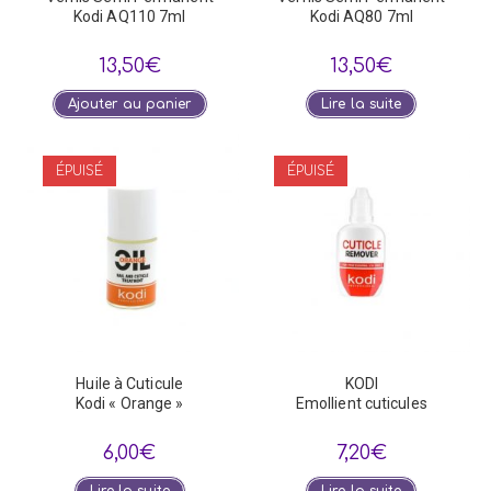
Kodi AQ110 7ml
Kodi AQ80 7ml
13,50
€
13,50
€
Ajouter au panier
Lire la suite
ÉPUISÉ
ÉPUISÉ
Huile à Cuticule
KODI
Kodi « Orange »
Emollient cuticules
6,00
€
7,20
€
Lire la suite
Lire la suite