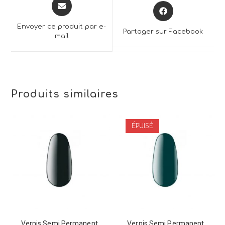
Opens
Opens
in
in
a
a
Envoyer ce produit par e-
Partager sur Facebook
new
mail
new
window
window
Produits similaires
ÉPUISÉ
Vernis Semi Permanent
Vernis Semi Permanent