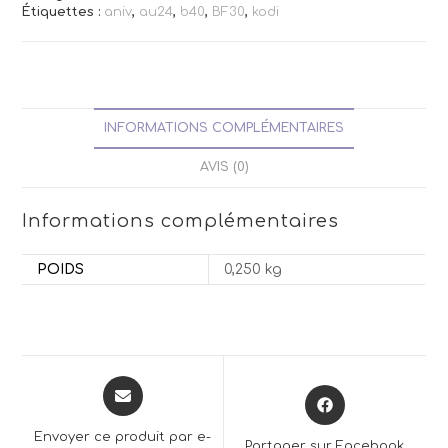
Étiquettes :
aniv
,
au24
,
b40
,
BF30
,
kodi
INFORMATIONS COMPLÉMENTAIRES
AVIS (0)
Informations complémentaires
POIDS
0,250 kg
Opens
Opens
in
in
a
a
Envoyer ce produit par e-
Partager sur Facebook