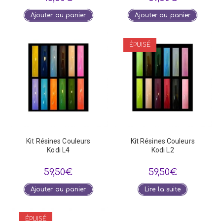
Ajouter au panier
Ajouter au panier
ÉPUISÉ
Kit Résines Couleurs
Kit Résines Couleurs
Kodi L4
Kodi L2
59,50
€
59,50
€
Ajouter au panier
Lire la suite
ÉPUISÉ