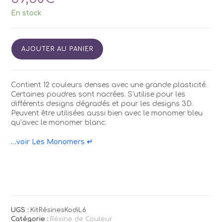
En stock
quantité
AJOUTER AU PANIER
de
Kit
Résines
Couleurs
Contient 12 couleurs denses avec une grande plasticité.
Kodi
Certaines poudres sont nacrées. S’utilise pour les
L6
différents designs dégradés et pour les designs 3D.
Peuvent être utilisées aussi bien avec le monomer bleu
qu’avec le monomer blanc.
…voir Les Monomers ↵
UGS :
KitRésinesKodiL6
Catégorie :
Résine de Couleur