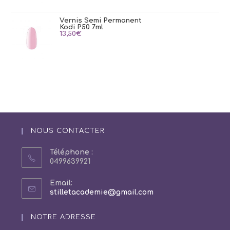
Vernis Semi Permanent
Kodi P50 7ml
13,50
€
NOUS CONTACTER
Téléphone :
0499639921
Email:
S’ouvre
stilletacademie@gmail.com
dans
votre
NOTRE ADRESSE
application