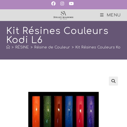
Skip
to
content
MENU
Kit Résines Couleurs
Kodi L6
>
RÉSINE
>
Résine de Couleur
>
Kit Résines Couleurs Kodi 