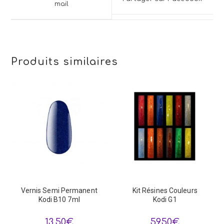
new
mail
new
window
window
Produits similaires
Vernis Semi Permanent
Kit Résines Couleurs
Kodi B10 7ml
Kodi G1
13,50
€
59,50
€