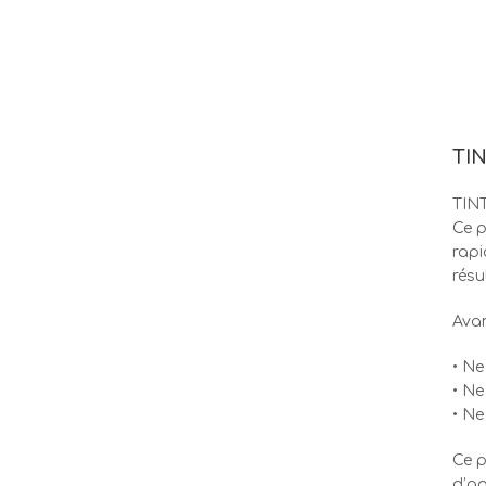
TIN
TINT
Ce p
rapi
résu
Ava
• Ne
• Ne
• Ne
Ce p
d’ap