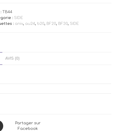
:
TB44
gorie :
SIDE
uettes :
aniv
,
au24
,
b20
,
BF20
,
BF30
,
SIDE
AVIS (0)
ns
Partager sur
Facebook