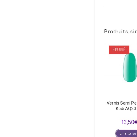
Produits si
ÉPUISÉ
Vernis Semi P
Kodi AQ20
13,50
Lire la su