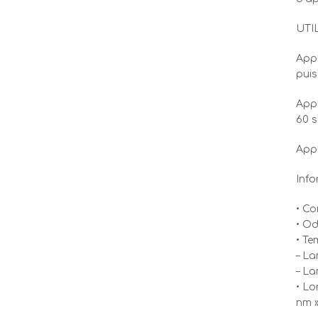
UTI
Appl
puis
Appl
60 s
Appl
Info
• Co
• Od
• Te
– La
– La
• Lo
nm 