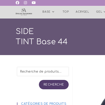
Skip
to
BASE
TOP
ACRYGEL
GEL
content
SIDE
TINT Base 44
RECHERCHE
CATÉGORIES DE PRODUITS