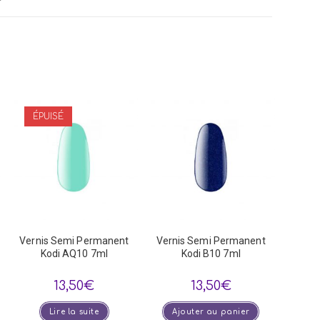
dow
ÉPUISÉ
Vernis Semi Permanent
Vernis Semi Permanent
Kodi AQ10 7ml
Kodi B10 7ml
13,50
€
13,50
€
Lire la suite
Ajouter au panier