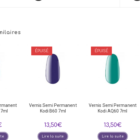
a
a
new
new
window
win
milaires
ÉPUISÉ
ÉPUISÉ
ermanent
Vernis Semi Permanent
Vernis Semi Permanent
 7ml
Kodi B60 7ml
Kodi AQ60 7ml
€
13,50
€
13,50
€
ite
Lire la suite
Lire la suite