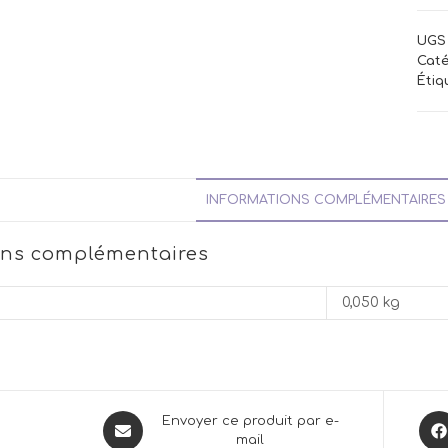
UGS 
Caté
Étiq
INFORMATIONS COMPLÉMENTAIRES
ons complémentaires
0,050 kg
Opens
Ope
Envoyer ce produit par e-
mail
in
in