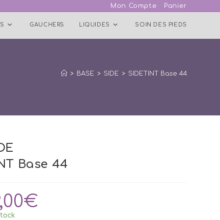
Mon Compte
Panier
S
GAUCHERS
LIQUIDES
SOIN DES PIEDS
>
BASE
>
SIDE
>
SIDETINT Base 44
DE
NT Base 44
9,00
€
tock