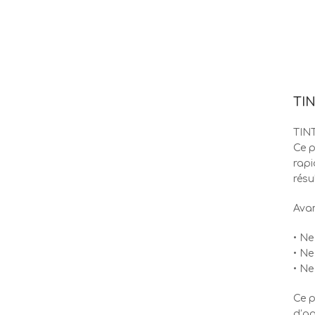
TIN
TINT
Ce p
rapi
résu
Ava
• Ne
• Ne
• Ne
Ce p
d’ap