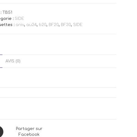
:
TB51
gorie :
SIDE
uettes :
aniv
,
au24
,
b20
,
BF20
,
BF30
,
SIDE
AVIS (0)
ns
Partager sur
Facebook