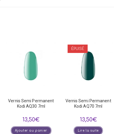
dow
ÉPUISÉ
Vernis Semi Permanent
Vernis Semi Permanent
Kodi AQ30 7ml
Kodi AQ70 7ml
13,50
€
13,50
€
Ajouter au panier
Lire la suite