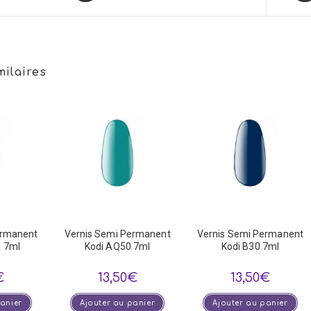
a
a
new
new
window
win
milaires
ermanent
Vernis Semi Permanent
Vernis Semi Permanent
 7ml
Kodi AQ50 7ml
Kodi B30 7ml
€
13,50
€
13,50
€
panier
Ajouter au panier
Ajouter au panier