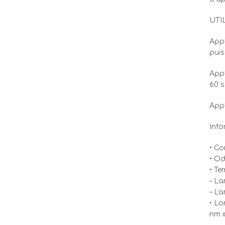
UTI
Appl
puis
Appl
60 s
Appl
Info
• Co
• Od
• Te
– La
– La
• Lo
nm 