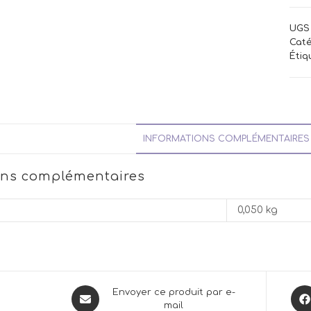
UGS 
Caté
Étiq
INFORMATIONS COMPLÉMENTAIRES
ons complémentaires
0,050 kg
Opens
Ope
Envoyer ce produit par e-
mail
in
in