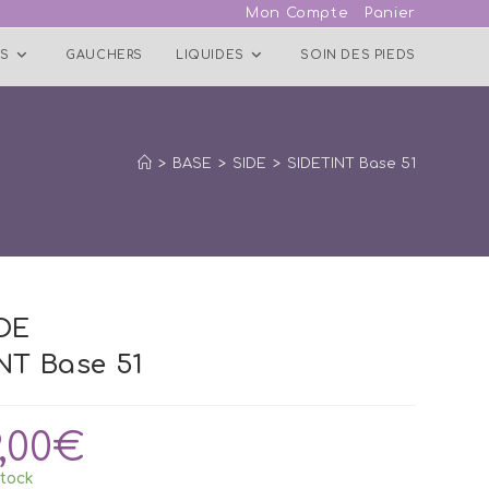
Mon Compte
Panier
S
GAUCHERS
LIQUIDES
SOIN DES PIEDS
>
BASE
>
SIDE
>
SIDETINT Base 51
DE
NT Base 51
9,00
€
tock