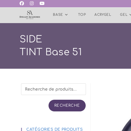
Skip
to
BASE
TOP
ACRYGEL
GEL
content
SIDE
TINT Base 51
RECHERCHE
CATÉGORIES DE PRODUITS